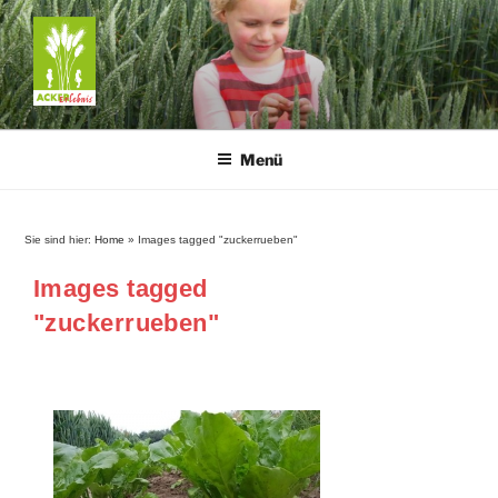
Zum
Inhalt
springen
ACKERERLEBNIS
Pflanzenwissen: lebendig • kreativ • entspannend
Menü
Sie sind hier:
Home
»
Images tagged "zuckerrueben"
Images tagged
"zuckerrueben"