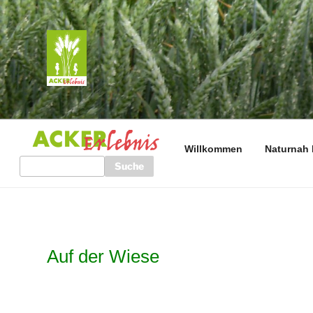
Zum
Inhalt
springen
ACKERERLEBNIS
Pflanzenwissen: lebendig • kreativ • entspannend
Willkommen
Naturnah 
Search
Auf der Wiese