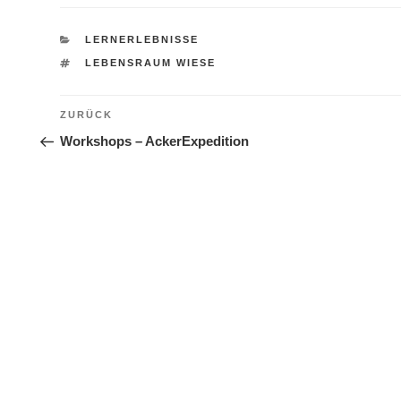
KATEGORIEN
LERNERLEBNISSE
SCHLAGWÖRTER
LEBENSRAUM WIESE
Beitragsnavigation
Vorheriger
ZURÜCK
Beitrag
Workshops – AckerExpedition