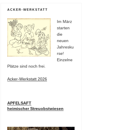
ACKER-WERKSTATT
Im März
starten
die
neuen
Jahresku
rse!
Einzelne
Plätze sind noch frei.
Acker-Werkstatt 2026
APFELSAFT
heimischer Streuobstwiesen