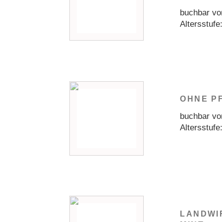
buchbar von
Altersstufe
OHNE P
buchbar von
Altersstufe
LANDWI