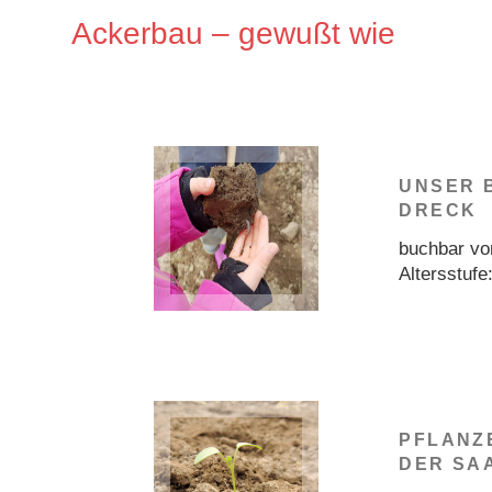
Ackerbau – gewußt wie
UNSER 
DRECK
buchbar vo
Altersstufe
PFLANZ
DER SAA