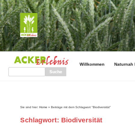
Zum
Inhalt
springen
ACKERERLEBNIS
Pflanzenwissen: lebendig • kreativ • entspannend
Willkommen
Naturnah 
Search
Sie sind hier:
Home
»
Beiträge mit dem Schlagwort "Biodiversität"
Schlagwort:
Biodiversität