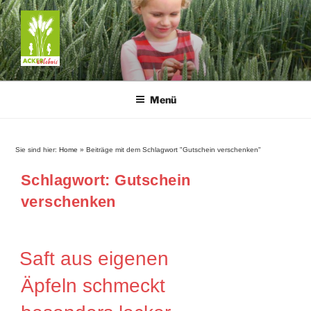
Zum
Inhalt
springen
ACKERERLEBNIS
Pflanzenwissen: lebendig • kreativ • entspannend
Menü
Sie sind hier:
Home
»
Beiträge mit dem Schlagwort "Gutschein verschenken"
Schlagwort:
Gutschein
verschenken
Saft aus eigenen
Äpfeln schmeckt